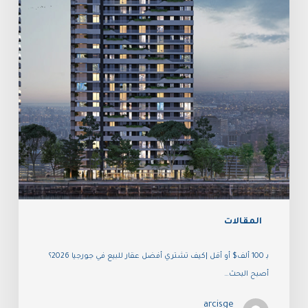
المقالات
بـ 100 ألف$ أو أقل |كيف تشتري أفضل عقار للبيع في جورجيا 2026؟
أصبح البحث…
arcisge