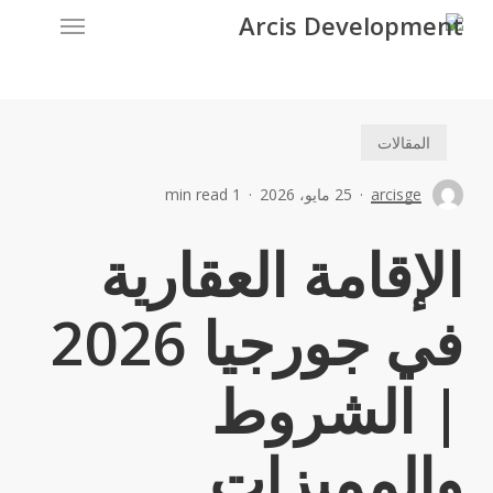
Menu
Ski
t
mai
conten
المقالات
arcisge
25 مايو، 2026
1 min read
الإقامة العقارية
في جورجيا 2026
| الشروط
والمميزات