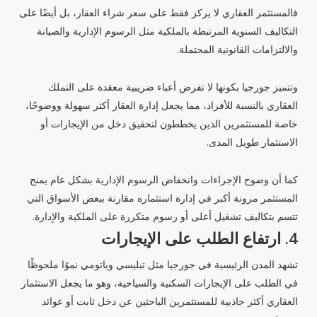
فالمستثمر العقاري لا يركز فقط على سعر شراء العقار، بل أيضًا على
التكاليف السنوية المرتبطة بالملكية مثل الرسوم الإدارية والصيانة
والالتزامات القانونية المحتملة.
وتتميز جورجيا بكونها لا تفرض أعباء ضريبية معقدة على التملك
العقاري بالنسبة للأفراد، مما يجعل إدارة العقار أكثر سهولة ووضوحًا،
خاصة للمستثمرين الذين يخططون لتحقيق دخل من الإيجارات أو
الاستثمار طويل المدى.
كما أن وضوح الإجراءات وانخفاض الرسوم الإدارية بشكل عام يمنح
المستثمر مرونة أكبر في إدارة استثماره مقارنة ببعض الأسواق التي
تتسم بتكاليف تشغيل أعلى أو رسوم متكررة على الملكية والإدارة.
4. ارتفاع الطلب على الإيجارات
تشهد المدن الرئيسية في جورجيا مثل
تبليسي
وباتومي
نموًا ملحوظًا
في الطلب على الإيجارات السكنية والسياحية، وهو ما يجعل الاستثمار
العقاري أكثر جاذبية للمستثمرين الباحثين عن دخل ثابت أو عوائد