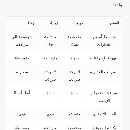
واحدة.
العنصر
جورجيا
الإمارات
تركيا
متوسط أسعار
منخفضة
مرتفعة
متوسطة إلى
العقارات
نسبيًا
جدًا
مرتفعة
سهولة الإجراءات
سهلة
متوسطة
متوسطة
الضرائب العقارية
لا توجد
لا توجد
متفاوتة
ضرائب
ضرائب
سرعة استخراج
جيدة
جيدة
أبطأ أحيانًا
الإقامة
العائد الإيجاري
متصاعد
قوي
قوي
تكلفة المعيشة
منخفضة
مرتفعة
متوسطة